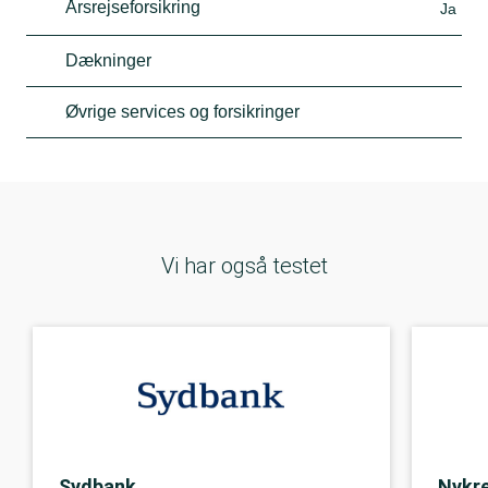
Årsrejseforsikring
Ja
Dækninger
Øvrige services og forsikringer
Vi har også testet
Sydbank
Nykre