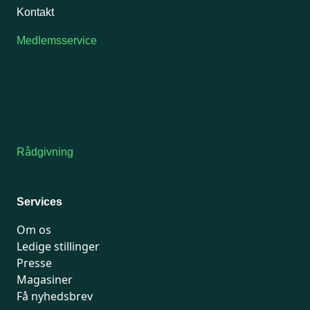
Kontakt
Medlemsservice
Man-tirsdag: kl. 9-12
Onsdag: Lukket
Tors-fredag: kl. 9-12
7741 7741
Kontakt medlemsservice
Rådgivning
For medlemmer: 7741 7777
Man-fredag 9-15
Services
Om os
Ledige stillinger
Presse
Magasiner
Få nyhedsbrev