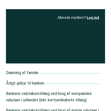
Allerede medlem?
Log ind
Se resultatet
og få adgang
til 150+ andre test
Bliv medlem
Dækning af familie
Årligt gebyr til banken
Bankens valutakurstillæg ved brug af europæiske
valutaer i udlandet (inkl. kortselskabets tillæg)
Bankens valutakurstillæg ved brug af øvrige valutaer i