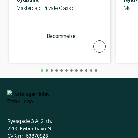
Mastercard Private Classic
Maste
Bedømmelse
Ryesgade 3 A, 2. th.
2200 København N.
CVR-nr: 63870528