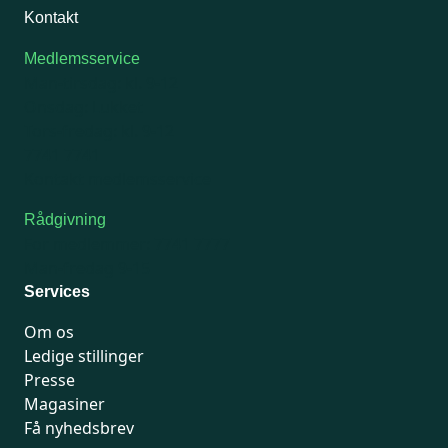
Kontakt
Medlemsservice
Man-tirsdag: kl. 9-12
Onsdag: Lukket
Tors-fredag: kl. 9-12
7741 7741
Kontakt medlemsservice
Rådgivning
For medlemmer: 7741 7777
Man-fredag 9-15
Services
Om os
Ledige stillinger
Presse
Magasiner
Få nyhedsbrev