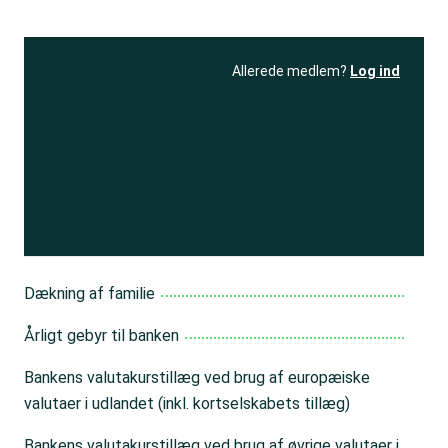
Allerede medlem?
Log ind
Se resultatet
og få adgang
til 150+ andre test
Bliv medlem
Dækning af familie
Årligt gebyr til banken
Bankens valutakurstillæg ved brug af europæiske
valutaer i udlandet (inkl. kortselskabets tillæg)
Bankens valutakurstillæg ved brug af øvrige valutaer i