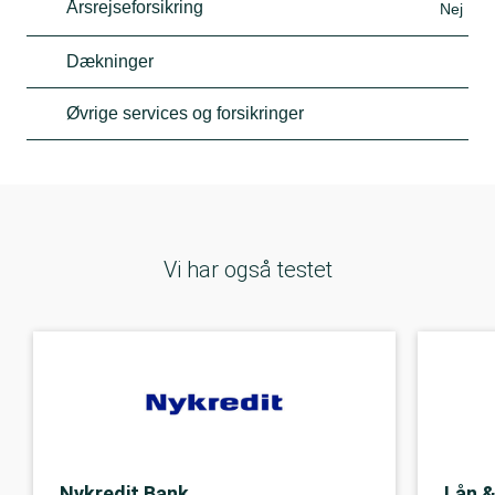
Årsrejseforsikring
Nej
Dækninger
Øvrige services og forsikringer
Vi har også testet
Nykredit Bank
Lån &