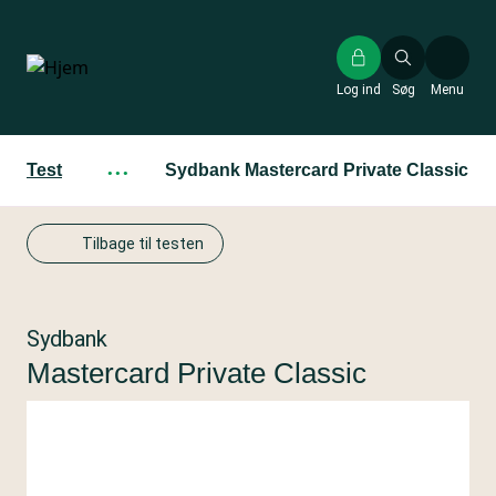
Gå
til
hovedindhold
Log ind
Søg
Menu
Test
···
Sydbank Mastercard Private Classic
Tilbage til testen
Sydbank
Mastercard Private Classic