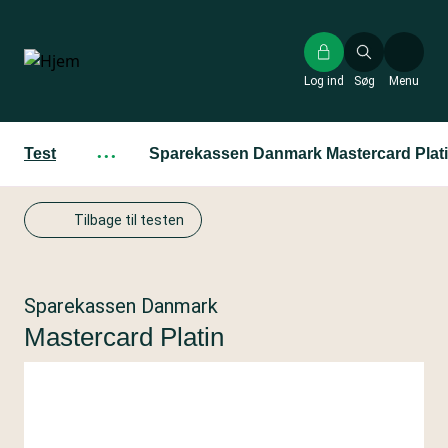
Gå
til
hovedindhold
Log ind
Søg
Menu
Test
···
Sparekassen Danmark Mastercard Plat
Tilbage til testen
Sparekassen Danmark
Mastercard Platin