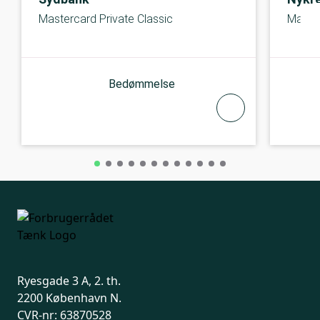
Mastercard Private Classic
Maste
Bedømmelse
Ryesgade 3 A, 2. th.
2200 København N.
CVR-nr: 63870528