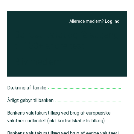
Allerede medlem?
Log ind
Se resultatet
og få adgang
til 150+ andre test
Bliv medlem
Dækning af familie
Årligt gebyr til banken
Bankens valutakurstillæg ved brug af europæiske
valutaer i udlandet (inkl. kortselskabets tillæg)
Bankens valutakurstillæg ved brug af øvrige valutaer i