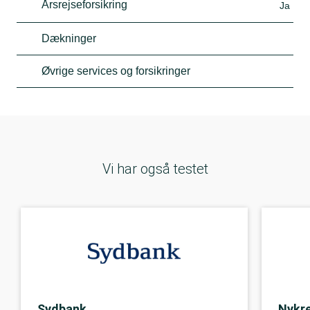
Årsrejseforsikring
Ja
Dækninger
Øvrige services og forsikringer
Vi har også testet
Sydbank
Nykre