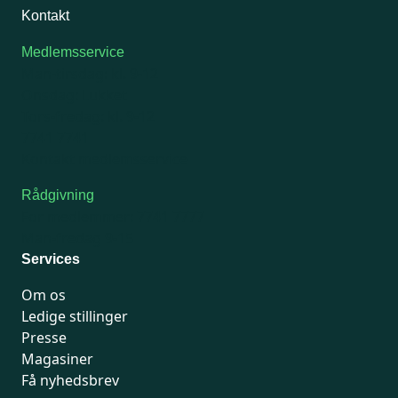
Kontakt
Medlemsservice
Man-tirsdag: kl. 9-12
Onsdag: Lukket
Tors-fredag: kl. 9-12
7741 7741
Kontakt medlemsservice
Rådgivning
For medlemmer: 7741 7777
Man-fredag 9-15
Services
Om os
Ledige stillinger
Presse
Magasiner
Få nyhedsbrev