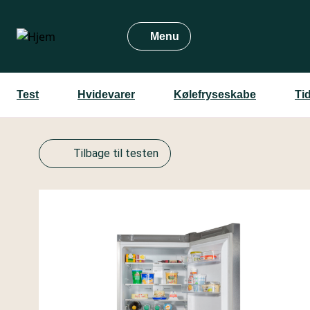
Gå
til
Menu
hovedindhold
Test
Hvidevarer
Kølefryseskabe
Ti
Tilbage til testen