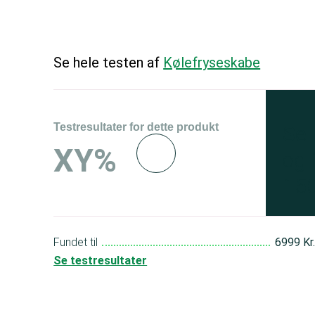
Se hele testen af
Kølefryseskabe
Testresultater for dette produkt
Se 
XY%
og 
150
Fundet til
6999 Kr
Se testresultater