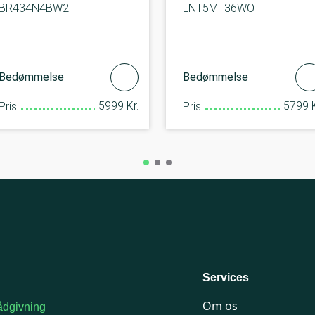
BR434N4BW2
LNT5MF36WO
Bedømmelse
Bedømmelse
5999 Kr.
5799 K
Pris
Pris
Services
Om os
dgivning