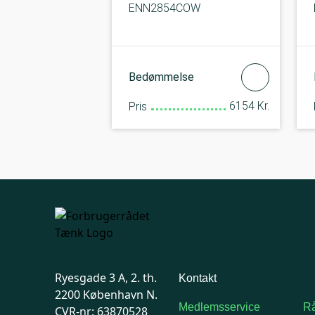
ENN2854COW
Bedømmelse
6154 Kr.
Pris
Ryesgade 3 A, 2. th.
Kontakt
2200 København N.
Medlemsservice
Rå
CVR-nr: 63870528