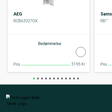
AEG
Sams
RCB63327OX
RB37
Bedømmelse
5195 Kr.
Pris
Pris