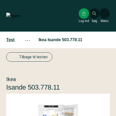
Gå
til
hovedindhold
Log ind
Søg
Menu
Test
···
Ikea Isande 503.778.11
Tilbage til testen
Ikea
Isande 503.778.11