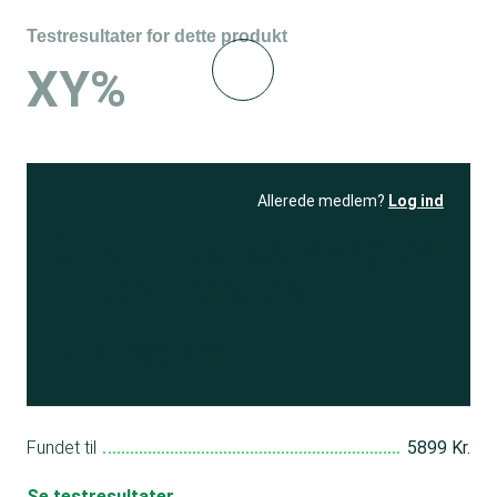
Testresultater for dette produkt
XY%
Allerede medlem?
Log ind
Se resultatet
og få adgang
til 150+ andre test
Bliv medlem
Fundet til
5899 Kr.
Se testresultater