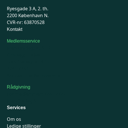
Ryesgade 3 A, 2. th.
2200 København N.
CVR-nr: 63870528
Kontakt
Medlemsservice
Man-tirsdag: kl. 9-12
Onsdag: Lukket
Tors-fredag: kl. 9-12
7741 7741
Kontakt medlemsservice
Rådgivning
For medlemmer: 7741 7777
Man-fredag 9-15
Services
Om os
Ledige stillinger