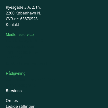
Ryesgade 3 A, 2. th.
2200 København N.
CVR-nr: 63870528
Kontakt
Medlemsservice
Man-tirsdag: kl. 9-12
Onsdag: Lukket
Tors-fredag: kl. 9-12
7741 7741
Kontakt medlemsservice
Rådgivning
For medlemmer: 7741 7777
Man-fredag 9-15
Services
Om os
Ledige stillinger