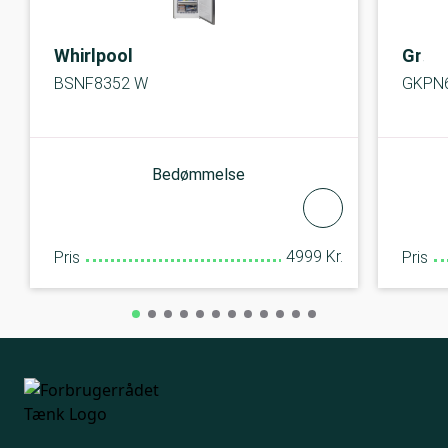
Whirlpool
Grun
BSNF8352 W
GKPN
Bedømmelse
4999 Kr.
Pris
Pris