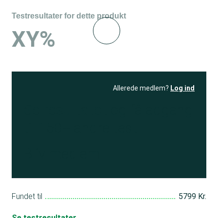
Testresultater for dette produkt
XY%
Allerede medlem?
Log ind
Se resultatet
og få adgang
til 150+ andre test
Bliv medlem
Fundet til
5799 Kr.
Se testresultater