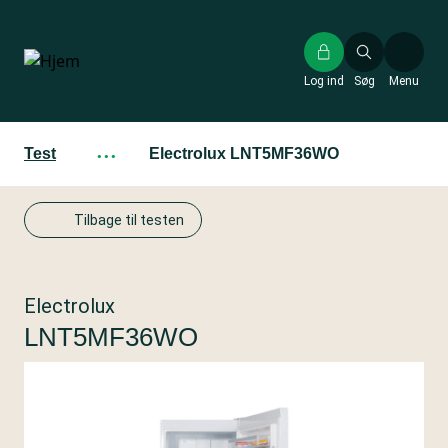
Gå
til
hovedindhold
Log ind
Søg
Menu
Test
···
Electrolux LNT5MF36WO
Tilbage til testen
Electrolux
LNT5MF36WO