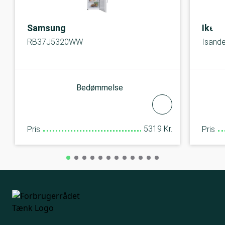
Samsung
Ikea
RB37J5320WW
Isande
Bedømmelse
5319 Kr.
Pris
Pris