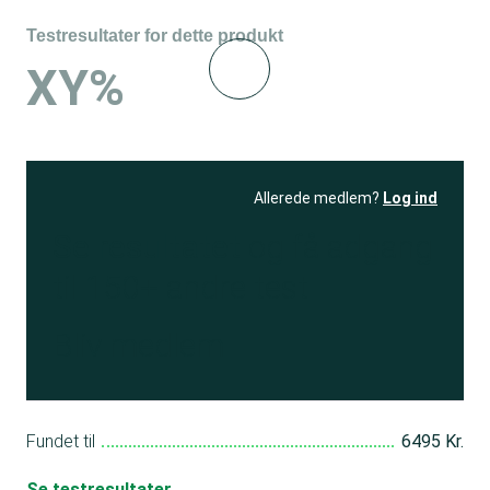
Testresultater for dette produkt
XY%
Allerede medlem?
Log ind
Se resultatet
og få adgang
til 150+ andre test
Bliv medlem
Fundet til
6495 Kr.
Se testresultater