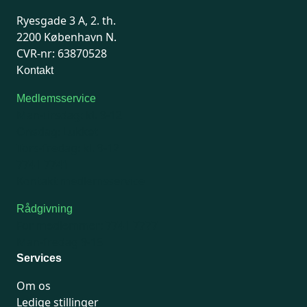
Ryesgade 3 A, 2. th.
2200 København N.
CVR-nr: 63870528
Kontakt
Medlemsservice
Man-tirsdag: kl. 9-12
Onsdag: Lukket
Tors-fredag: kl. 9-12
7741 7741
Kontakt medlemsservice
Rådgivning
For medlemmer: 7741 7777
Man-fredag 9-15
Services
Om os
Ledige stillinger