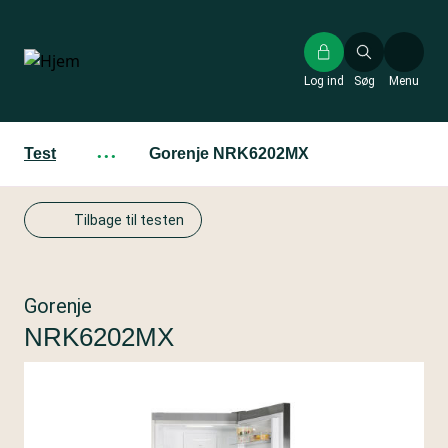
Gå
til
hovedindhold
Log ind
Søg
Menu
Test
···
Gorenje NRK6202MX
Tilbage til testen
Gorenje
NRK6202MX