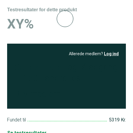
Testresultater for dette produkt
XY%
Allerede medlem?
Log ind
Se resultatet
og få adgang
til 150+ andre test
Bliv medlem
Fundet til
5319 Kr.
Se testresultater