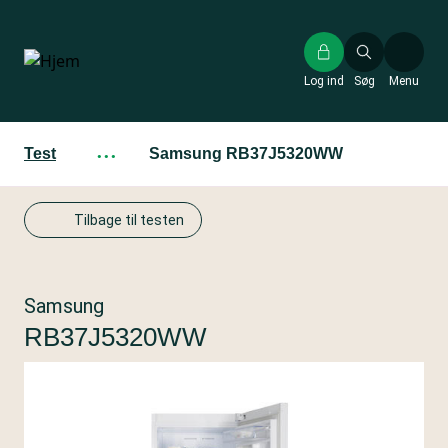
Gå
til
hovedindhold
Log ind
Søg
Menu
Test
···
Samsung RB37J5320WW
Tilbage til testen
Samsung
RB37J5320WW