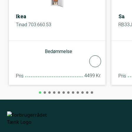
Ikea
Sams
Tinad 703.660.53
RB33
Bedømmelse
4499 Kr.
Pris
Pris