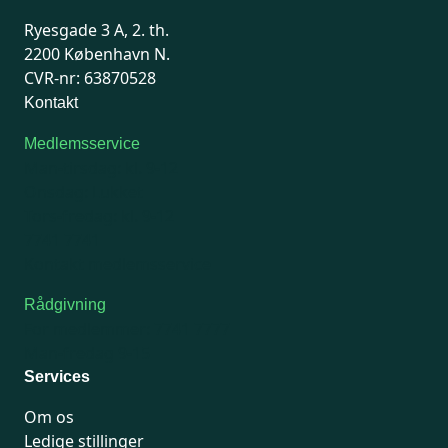
Ryesgade 3 A, 2. th.
2200 København N.
CVR-nr: 63870528
Kontakt
Medlemsservice
Man-tirsdag: kl. 9-12
Onsdag: Lukket
Tors-fredag: kl. 9-12
7741 7741
Kontakt medlemsservice
Rådgivning
For medlemmer: 7741 7777
Man-fredag 9-15
Services
Om os
Ledige stillinger