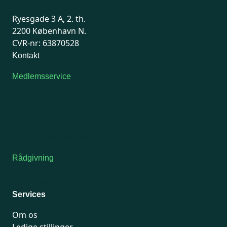
Ryesgade 3 A, 2. th.
2200 København N.
CVR-nr: 63870528
Kontakt
Medlemsservice
Man-tirsdag: kl. 9-12
Onsdag: Lukket
Tors-fredag: kl. 9-12
7741 7741
Kontakt medlemsservice
Rådgivning
For medlemmer: 7741 7777
Man-fredag 9-15
Services
Om os