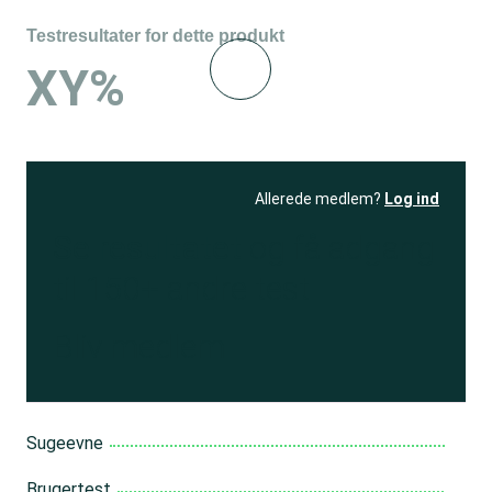
Testresultater for dette produkt
XY%
Allerede medlem?
Log ind
Se resultatet
og få adgang
til 150+ andre test
Bliv medlem
Sugeevne
Brugertest