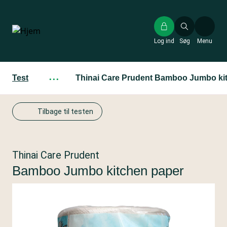
Gå
til
hovedindhold
Log ind
Søg
Menu
Test
···
Thinai Care Prudent Bamboo Jumbo ki
Tilbage til testen
Thinai Care Prudent
Bamboo Jumbo kitchen paper