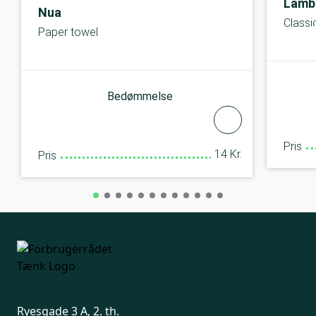
Lamb
Nua
Classi
Paper towel
Bedømmelse
Pris
14 Kr.
Pris
Ryesgade 3 A, 2. th.