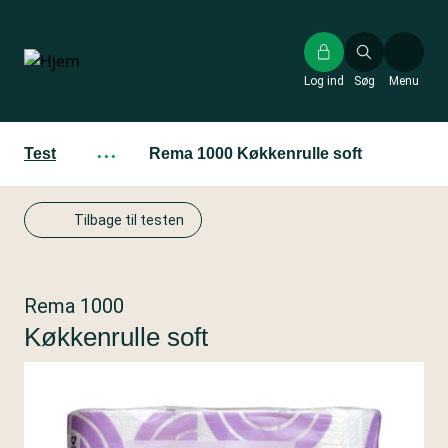
Gå
til
hovedindhold
Log ind
Søg
Menu
Test
···
Rema 1000 Køkkenrulle soft
Tilbage til testen
Rema 1000
Køkkenrulle soft