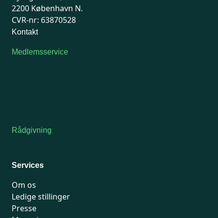
2200 København N.
CVR-nr: 63870528
Kontakt
Medlemsservice
Man-tirsdag: kl. 9-12
Onsdag: Lukket
Tors-fredag: kl. 9-12
7741 7741
Kontakt medlemsservice
Rådgivning
For medlemmer: 7741 7777
Man-fredag 9-15
Services
Om os
Ledige stillinger
Presse