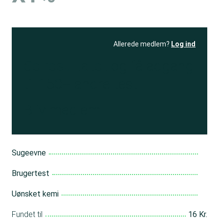
Allerede medlem?
Log ind
Se resultatet
og få adgang
til 150+ andre test
Bliv medlem
Sugeevne
Brugertest
Uønsket kemi
Fundet til
16 Kr.