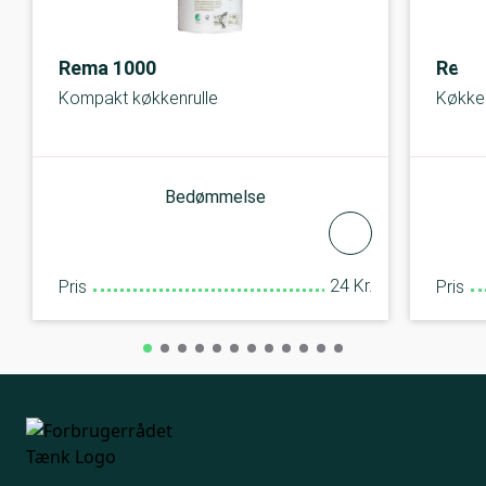
Rema 1000
Rema
Kompakt køkkenrulle
Køkken
Bedømmelse
24 Kr.
Pris
Pris