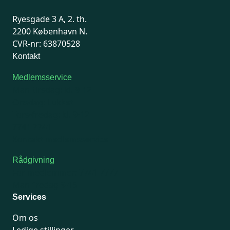
Ryesgade 3 A, 2. th.
2200 København N.
CVR-nr: 63870528
Kontakt
Medlemsservice
Man-tirsdag: kl. 9-12
Onsdag: Lukket
Tors-fredag: kl. 9-12
7741 7741
Kontakt medlemsservice
Rådgivning
For medlemmer: 7741 7777
Man-fredag 9-15
Services
Om os