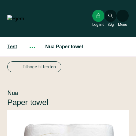
Gå
til
hovedindhold
Log ind
Søg
Menu
Test
···
Nua Paper towel
Tilbage til testen
Nua
Paper towel