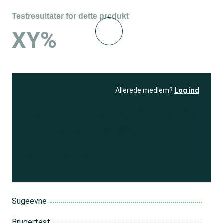
Testresultater for dette produkt
XY%
Allerede medlem?
Log ind
Se resultatet
og få adgang
til 150+ andre test
Bliv medlem
Sugeevne
Brugertest