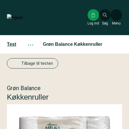
Gå
til
hovedindhold
Log ind
Søg
Menu
Test
···
Grøn Balance Køkkenruller
Tilbage til testen
Grøn Balance
Køkkenruller