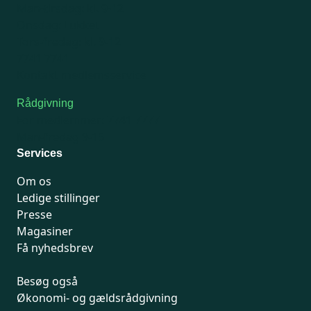
Man-tirsdag: kl. 9-12
Onsdag: Lukket
Tors-fredag: kl. 9-12
7741 7741
Kontakt medlemsservice
Rådgivning
For medlemmer: 7741 7777
Man-fredag 9-15
Services
Om os
Ledige stillinger
Presse
Magasiner
Få nyhedsbrev
Besøg også
Økonomi- og gældsrådgivning