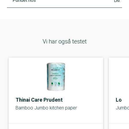
Fundet hos
Div.
Vi har også testet
Thinai Care Prudent
Lotu
Bamboo Jumbo kitchen paper
Jumbo