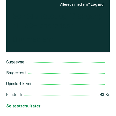
Allerede medlem?
Log ind
Se resultatet
og få adgang
til 150+ andre test
Bliv medlem
Sugeevne
Brugertest
Uønsket kemi
Fundet til
43 Kr.
Se testresultater