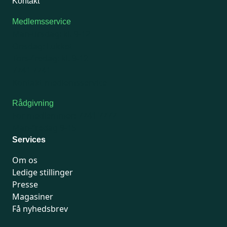
Kontakt
Medlemsservice
Man-tirsdag: kl. 9-12
Onsdag: Lukket
Tors-fredag: kl. 9-12
7741 7741
Kontakt medlemsservice
Rådgivning
For medlemmer: 7741 7777
Man-fredag 9-15
Services
Om os
Ledige stillinger
Presse
Magasiner
Få nyhedsbrev