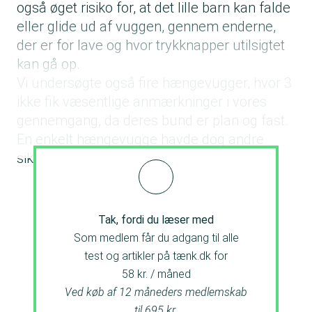
også øget risiko for, at det lille barn kan falde
eller glide ud af vuggen, gennem enderne,
der er for lave og hvor trykknapper utilsigtet
kan gå op.
Vi undersøgte også fire hængevugger, hvor 3
ikke fik væsentlige anmærkninger i vores
gennemgang, da deres bund er plan og fast.
En enkelt hængevugge havde dog andre
sikkerhedsproblemer.
Tak, fordi du læser med
Som medlem får du adgang til alle
test og artikler på tænk.dk for
58 kr. / måned
Ved køb af 12 måneders medlemskab
til 695 kr.