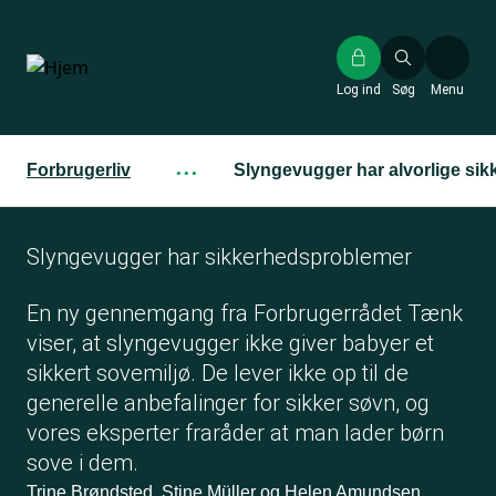
Gå
til
hovedindhold
Log ind
Søg
Menu
Forbrugerliv
···
Slyngevugger har alvorlige si
Slyngevugger har sikkerhedsproblemer
En ny gennemgang fra Forbrugerrådet Tænk
viser, at slyngevugger ikke giver babyer et
sikkert sovemiljø. De lever ikke op til de
generelle anbefalinger for sikker søvn, og
vores eksperter fraråder at man lader børn
sove i dem.
Trine Brøndsted, Stine Müller og Helen Amundsen