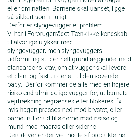
barn tager en lur i vuggen i løbet af dagen
eller om natten. Børnene skal uanset, ligge
så sikkert som muligt.
Derfor er slyngevugger et problem
Vi har i Forbrugerrådet Tænk ikke kendskab
til alvorlige ulykker med
slyngevugger, men
slyngevuggers
udformning strider helt grundlæggende imod
standardens krav, om at vugger skal levere
et plant og fast underlag til den sovende
baby. Derfor kommer de alle med en højere
risiko end almindelige vugger for, at barnets
vejrtrækning begrænses eller blokeres, fx
hvis hagen presses ned mod brystet, eller
barnet ruller ud til siderne med næse og
mund mod madras eller siderne.
Derudover er der ved nogle af produkterne