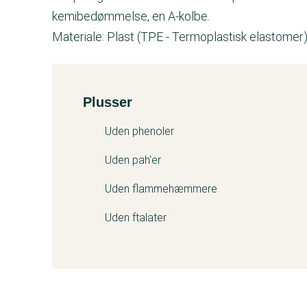
kemibedømmelse, en A-kolbe.
Materiale: Plast (TPE - Termoplastisk elastomer)
Plusser
Kemitest
Uden phenoler
Uden pah'er
Uden flammehæmmere
Uden ftalater