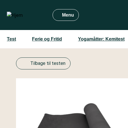
Gå
til
Menu
hovedindhold
Test
Ferie og Fritid
Yogamåtter: Kemitest
Tilbage til testen