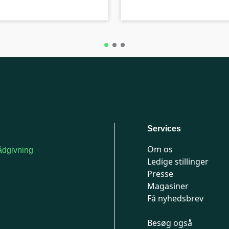
Services
Om os
dgivning
Ledige stillinger
or medlemmer: 7741
Presse
777
Magasiner
n-fredag 9-15
Få nyhedsbrev
Besøg også