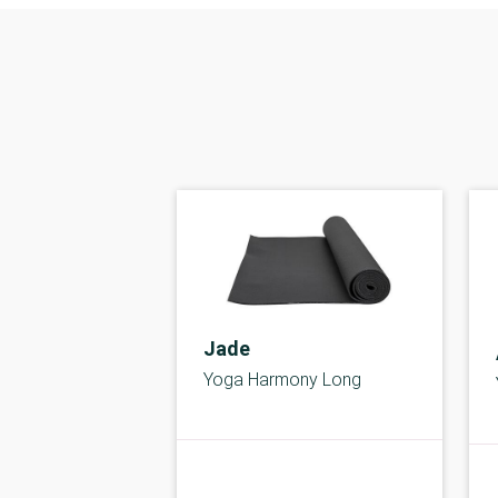
Jade
Yoga Harmony Long
A-kolbe
kolbe