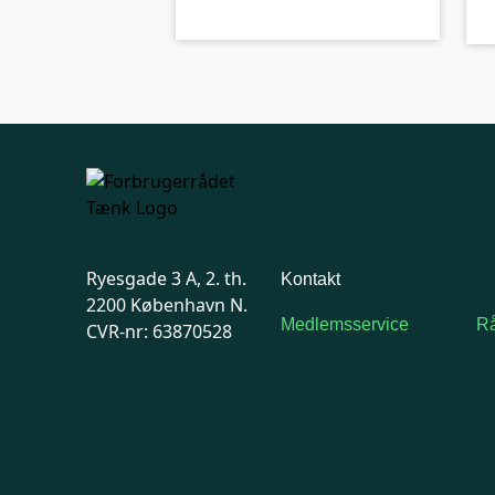
Ryesgade 3 A, 2. th.
Kontakt
2200 København N.
Medlemsservice
Rå
CVR-nr: 63870528
Man-tirsdag: kl. 9-12
F
Onsdag: Lukket
7
Tors-fredag: kl. 9-12
Ma
7741 7741
Kontakt
medlemsservice