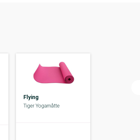
Flying
Tiger Yogamåtte
B-kolbe
B-