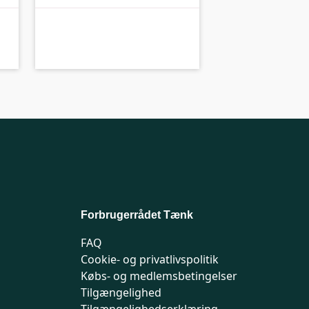
A-
B-kolbe
Forbrugerrådet Tænk
FAQ
Cookie- og privatlivspolitik
Købs- og medlemsbetingelser
Tilgængelighed