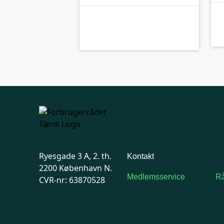
kolbe
A-kolbe
Ryesgade 3 A, 2. th.
Kontakt
2200 København N.
Medlemsservice
Rå
CVR-nr: 63870528
Man-tirsdag: kl. 9-12
F
Onsdag: Lukket
7
Tors-fredag: kl. 9-12
Ma