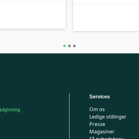
B-kolbe
Services
Om os
dgivning
Ledige stillinger
or medlemmer: 7741
Presse
777
Magasiner
n-fredag 9-15