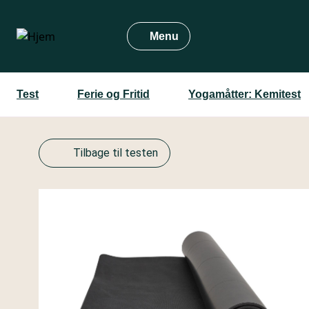
Gå
til
Menu
hovedindhold
Test
Ferie og Fritid
Yogamåtter: Kemitest
Tilbage til testen