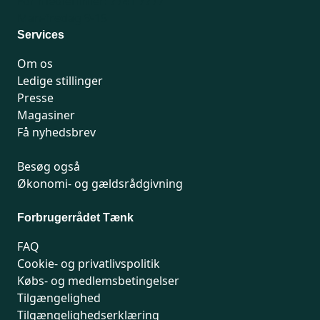
For medlemmer: 7741 7777
Man-fredag 9-15
Services
Om os
Ledige stillinger
Presse
Magasiner
Få nyhedsbrev
Besøg også
Økonomi- og gældsrådgivning
Forbrugerrådet Tænk
FAQ
Cookie- og privatlivspolitik
Købs- og medlemsbetingelser
Tilgængelighed
Tilgængelighedserklæring