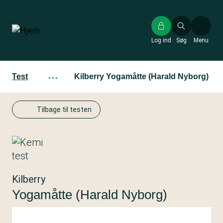
Gå
til
hovedindhold
Log ind
Søg
Menu
Test
···
Kilberry Yogamåtte (Harald Nyborg)
Tilbage til testen
Kilberry
Yogamåtte (Harald Nyborg)