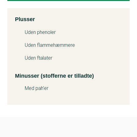
Kemitest
Plusser
Minuss
Uden phenoler
Uden flammehæmmere
Uden ftalater
Minusser (stofferne er tilladte)
Med pah'er