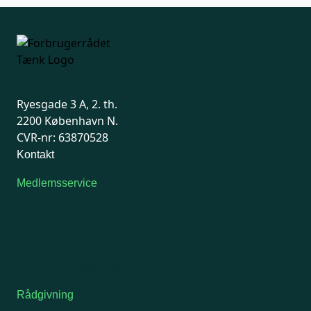
Ryesgade 3 A, 2. th.
2200 København N.
CVR-nr: 63870528
Kontakt
Medlemsservice
Man-tirsdag: kl. 9-12
Onsdag: Lukket
Tors-fredag: kl. 9-12
7741 7741
Kontakt medlemsservice
Rådgivning