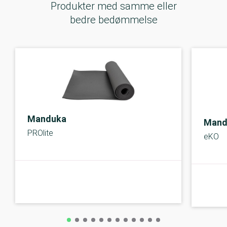
Produkter med samme eller
bedre bedømmelse
Manduka
Mand
PROlite
eKO
B-kolbe
C-kolbe