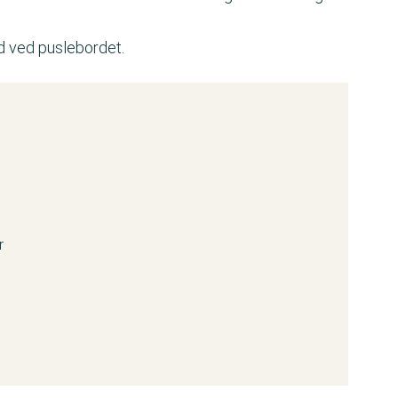
ud ved puslebordet.
r