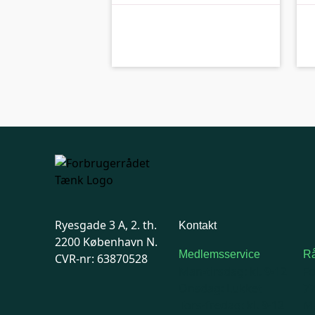
kolbe
A-kolbe
Ryesgade 3 A, 2. th.
Kontakt
2200 København N.
Medlemsservice
Rå
CVR-nr: 63870528
Man-tirsdag: kl. 9-12
F
Onsdag: Lukket
7
Tors-fredag: kl. 9-12
Ma