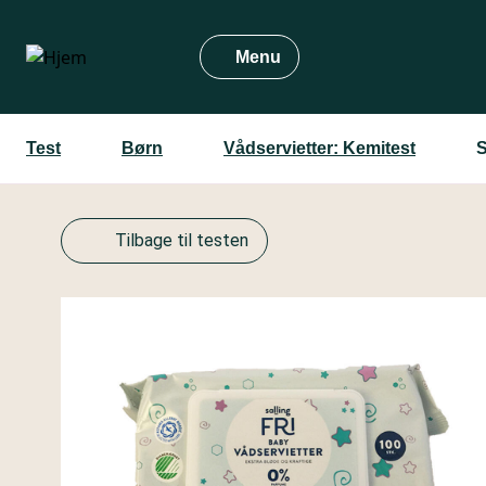
Gå
til
Menu
hovedindhold
Test
Børn
Vådservietter: Kemitest
S
Tilbage til testen