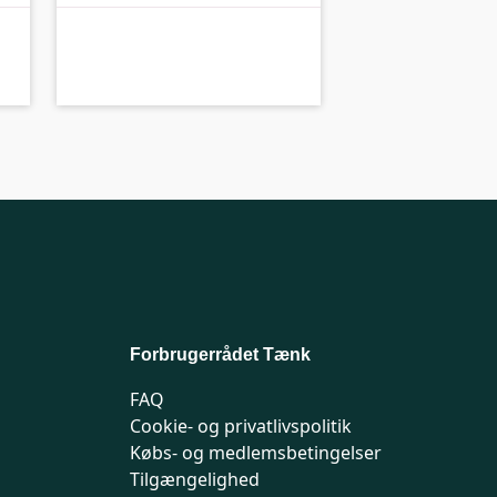
A-kolbe
A-
Forbrugerrådet Tænk
FAQ
Cookie- og privatlivspolitik
Købs- og medlemsbetingelser
Tilgængelighed