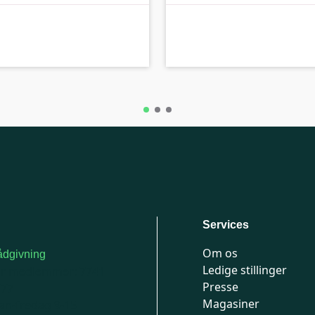
A-kolbe
Services
Om os
dgivning
Ledige stillinger
or medlemmer: 7741
Presse
777
Magasiner
n-fredag 9-15