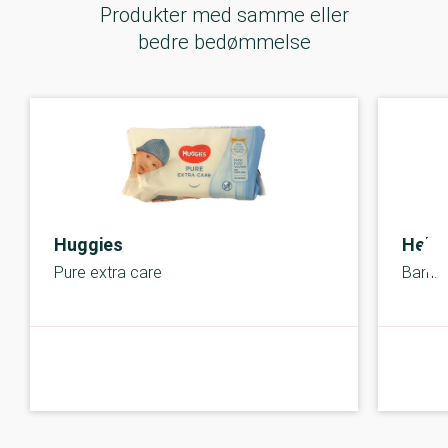
Produkter med samme eller
bedre bedømmelse
Huggies
Hello
Pure extra care
Bambo
A-kolbe
A-kolbe