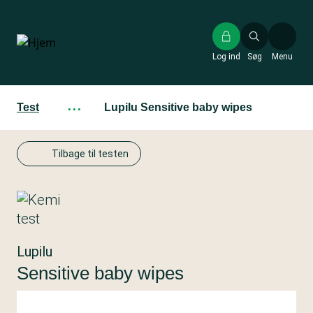
Gå
til
hovedindhold
Log ind
Søg
Menu
Test
···
Lupilu Sensitive baby wipes
Tilbage til testen
Lupilu
Sensitive baby wipes