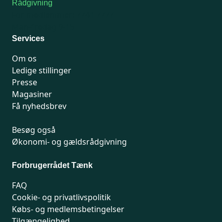
Rådgivning
For medlemmer: 7741 7777
Man-fredag 9-15
Services
Om os
Ledige stillinger
Presse
Magasiner
Få nyhedsbrev
Besøg også
Økonomi- og gældsrådgivning
Forbrugerrådet Tænk
FAQ
Cookie- og privatlivspolitik
Købs- og medlemsbetingelser
Tilgængelighed