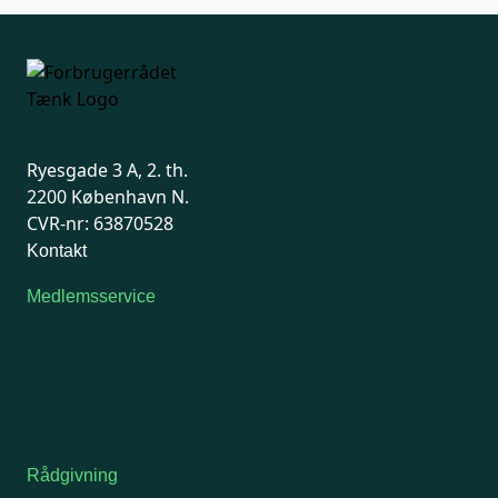
Ryesgade 3 A, 2. th.
2200 København N.
CVR-nr: 63870528
Kontakt
Medlemsservice
Man-tirsdag: kl. 9-12
Onsdag: Lukket
Tors-fredag: kl. 9-12
7741 7741
Kontakt medlemsservice
Rådgivning