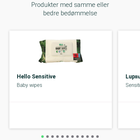
Produkter med samme eller
bedre bedømmelse
Hello Sensitive
Lupil
Baby wipes
Sensit
A-kolbe
A-kolbe