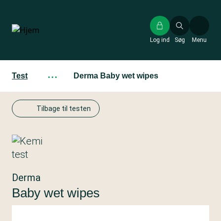
Gå
til
hovedindhold
Log ind
Søg
Menu
Test
···
Derma Baby wet wipes
Tilbage til testen
Derma
Baby wet wipes