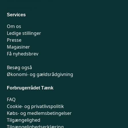
For medlemmer: 7741 7777
Man-fredag 9-15
Services
Om os
Ledige stillinger
Presse
Magasiner
Få nyhedsbrev
Besøg også
Økonomi- og gældsrådgivning
Forbrugerrådet Tænk
FAQ
Cookie- og privatlivspolitik
Købs- og medlemsbetingelser
Tilgængelighed
Tilgængelighedserklæring