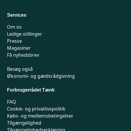
For medlemmer: 7741 7777
Man-fredag 9-15
Services
Om os
Ledige stillinger
Presse
Magasiner
Få nyhedsbrev
Besøg også
Økonomi- og gældsrådgivning
Forbrugerrådet Tænk
FAQ
Cookie- og privatlivspolitik
Købs- og medlemsbetingelser
Tilgængelighed
Tilgængelighedserklæring