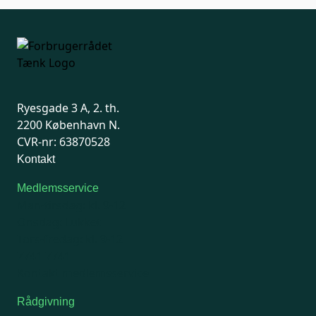
Ryesgade 3 A, 2. th.
2200 København N.
CVR-nr: 63870528
Kontakt
Medlemsservice
Man-tirsdag: kl. 9-12
Onsdag: Lukket
Tors-fredag: kl. 9-12
7741 7741
Kontakt medlemsservice
Rådgivning