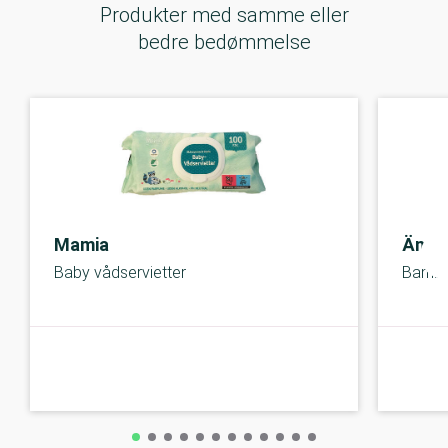
Produkter med samme eller
bedre bedømmelse
Mamia
Ängl
Baby vådservietter
Bambo
A-kolbe
A-kolbe