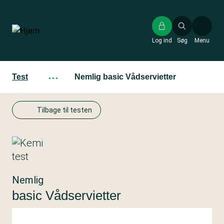
Gå
til
hovedindhold
Log ind
Søg
Menu
Test
···
Nemlig basic Vådservietter
Tilbage til testen
Nemlig
basic Vådservietter