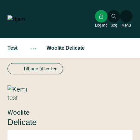
Gå
til
hovedindhold
Log ind
Søg
Menu
Test
···
Woolite Delicate
Tilbage til testen
Woolite
Delicate