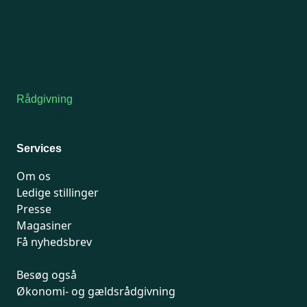
Man-tirsdag: kl. 9-12
Onsdag: Lukket
Tors-fredag: kl. 9-12
7741 7741
Kontakt medlemsservice
Rådgivning
For medlemmer: 7741 7777
Man-fredag 9-15
Services
Om os
Ledige stillinger
Presse
Magasiner
Få nyhedsbrev
Besøg også
Økonomi- og gældsrådgivning