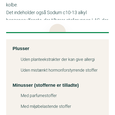
kolbe.
Det indeholder også Sodium c10-13 alkyl
benzenesulfonate, der tilhører stofgruppen LAS, der
kan være problematisk for miljøet samt parfume,
heriblandt parfumestofferne Linalool og Citronellol,
der kan give allergi.
Kemitest
Plusser
Minuss
Uden planteekstrakter der kan give allergi
Uden mistænkt hormonforstyrrende stoffer
Minusser (stofferne er tilladte)
Med parfumestoffer
Med miljøbelastende stoffer