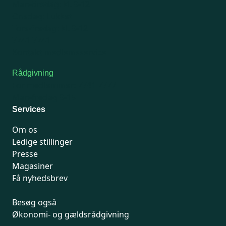
Man-tirsdag: kl. 9-12
Onsdag: Lukket
Tors-fredag: kl. 9-12
7741 7741
Kontakt medlemsservice
Rådgivning
For medlemmer: 7741 7777
Man-fredag 9-15
Services
Om os
Ledige stillinger
Presse
Magasiner
Få nyhedsbrev
Besøg også
Økonomi- og gældsrådgivning