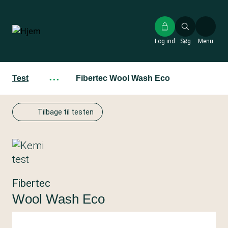
Gå
til
hovedindhold
Log ind
Søg
Menu
Test
···
Fibertec Wool Wash Eco
Tilbage til testen
Fibertec
Wool Wash Eco