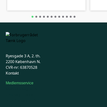
Ryesgade 3 A, 2. th.
2200 København N.
CVR-nr: 63870528
Kontakt
Medlemsservice
Man-tirsdag: kl. 9-12
Onsdag: Lukket
Tors-fredag: kl. 9-12
7741 7741