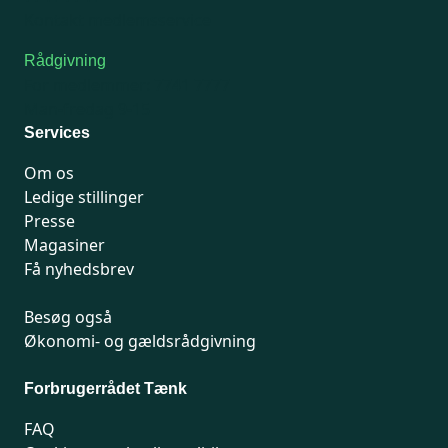
Kontakt medlemsservice
Rådgivning
For medlemmer: 7741 7777
Man-fredag 9-15
Services
Om os
Ledige stillinger
Presse
Magasiner
Få nyhedsbrev
Besøg også
Økonomi- og gældsrådgivning
Forbrugerrådet Tænk
FAQ