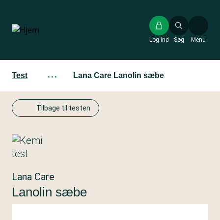
Gå
til
hovedindhold
Log ind
Søg
Menu
Test
···
Lana Care Lanolin sæbe
Tilbage til testen
Lana Care
Lanolin sæbe