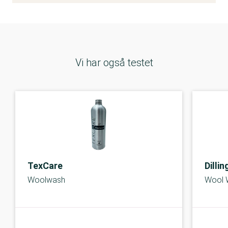
Vi har også testet
TexCare
Dillin
Woolwash
Wool 
A-kolbe
A-kolbe