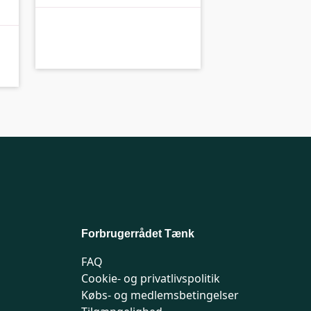
B-
B-kolbe
Forbrugerrådet Tænk
FAQ
Cookie- og privatlivspolitik
Købs- og medlemsbetingelser