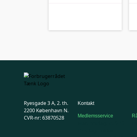
B-kolbe
kolbe
Ryesgade 3 A, 2. th.
Kontakt
2200 København N.
Medlemsservice
Rå
CVR-nr: 63870528
Man-tirsdag: kl. 9-12
F
Onsdag: Lukket
7