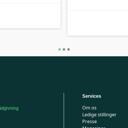
B-kolbe
Services
Om os
dgivning
Ledige stillinger
or medlemmer: 7741
Presse
777