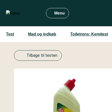
Gå
til
Menu
hovedindhold
Test
Mad og indkøb
Toiletrens: Kemitest
Tilbage til testen