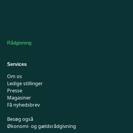
Man-tirsdag: kl. 9-12
Onsdag: Lukket
Tors-fredag: kl. 9-12
7741 7741
Kontakt medlemsservice
Rådgivning
For medlemmer: 7741 7777
Man-fredag 9-15
Services
Om os
Ledige stillinger
Presse
Magasiner
Få nyhedsbrev
Besøg også
Økonomi- og gældsrådgivning