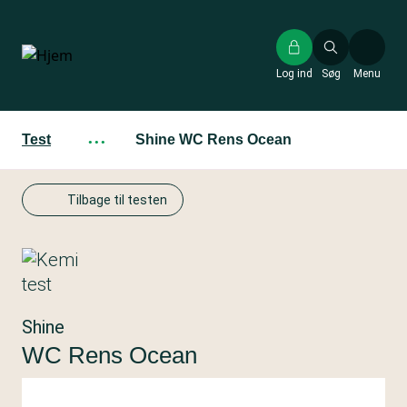
Gå
til
hovedindhold
Log ind
Søg
Menu
Test
···
Shine WC Rens Ocean
Tilbage til testen
Shine
WC Rens Ocean