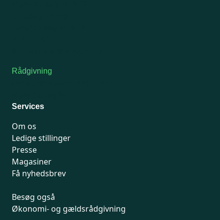
Man-tirsdag: kl. 9-12
Onsdag: Lukket
Tors-fredag: kl. 9-12
7741 7741
Kontakt medlemsservice
Rådgivning
For medlemmer: 7741 7777
Man-fredag 9-15
Services
Om os
Ledige stillinger
Presse
Magasiner
Få nyhedsbrev
Besøg også
Økonomi- og gældsrådgivning