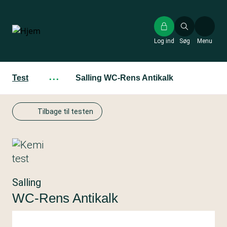
Gå
til
hovedindhold
Log ind
Søg
Menu
Test
···
Salling WC-Rens Antikalk
Tilbage til testen
Salling
WC-Rens Antikalk