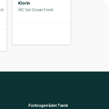
Klorin
ch
WC Gel Ocean Fresh
C-
C-kolbe
Forbrugerrådet Tænk