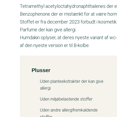
Tetramethyl acetyloctahydronaphthalenes der er 
Benzophenone der er mistænkt for at være horm
Stoffet er fra december 2023 forbudt i kosmetik 
Parfume der kan give allergi.
Humdakin oplyser, at deres nyeste variant af w
af den nyeste version er til B-kolbe.
Plusser
Kemitest
Uden planteekstrakter der kan give
allergi
Uden miljøbelastende stoffer
Uden andre allergifremkaldende
stoffer