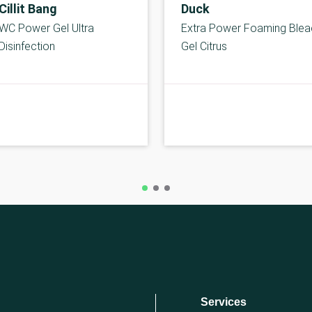
Cillit Bang
Duck
WC Power Gel Ultra
Extra Power Foaming Blea
Disinfection
Gel Citrus
C-kolbe
Services