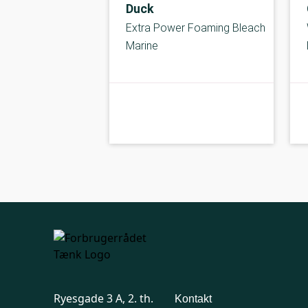
Duck
Extra Power Foaming Bleach
Marine
C-kolbe
kolbe
Ryesgade 3 A, 2. th.
Kontakt