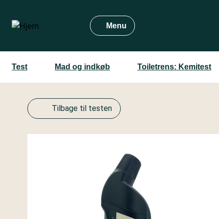
Gå
til
Menu
hovedindhold
Test
Mad og indkøb
Toiletrens: Kemitest
Tilbage til testen