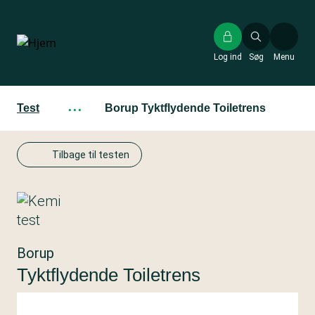
Gå
til
hovedindhold
Log ind
Søg
Menu
Test
···
Borup Tyktflydende Toiletrens
Tilbage til testen
Borup
Tyktflydende Toiletrens