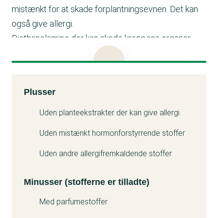
mistænkt for at skade forplantningsevnen. Det kan
også give allergi.
Diethanolamine der kan skade kroppens organer.
Menthol der er et parfumestof, der kan give allergi.
Borup Kemi oplyser, at der kommer en ny variant på
Kemitest
Plusser
markedet med samme stregkode i den
Minuss
allernærmeste fremtid. Forbrugerrådet Tænk kemi
Uden planteekstrakter der kan give allergi
vil herefter vurdere dette nye produkt.
Uden mistænkt hormonforstyrrende stoffer
Uden andre allergifremkaldende stoffer
Minusser (stofferne er tilladte)
Med parfumestoffer