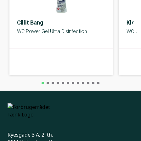
Cillit Bang
Klori
WC Power Gel Ultra Disinfection
WC Ge
C-kolbe
C-kolbe
Ryesgade 3 A, 2. th.