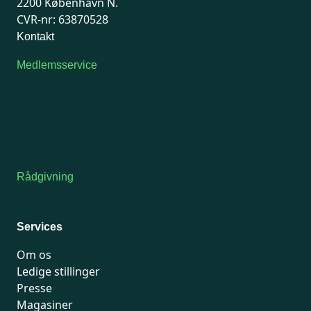
2200 København N.
CVR-nr: 63870528
Kontakt
Medlemsservice
Man-tirsdag: kl. 9-12
Onsdag: Lukket
Tors-fredag: kl. 9-12
7741 7741
Kontakt medlemsservice
Rådgivning
For medlemmer: 7741 7777
Man-fredag 9-15
Services
Om os
Ledige stillinger
Presse
Magasiner