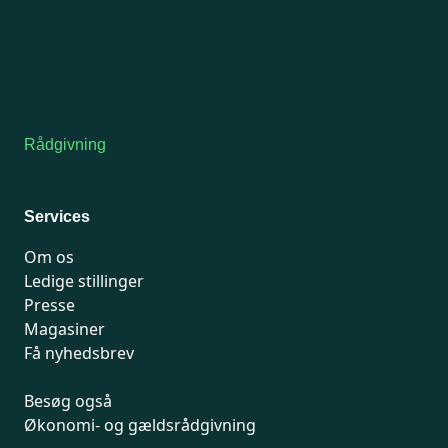
Man-tirsdag: kl. 9-12
Onsdag: Lukket
Tors-fredag: kl. 9-12
7741 7741
Kontakt medlemsservice
Rådgivning
For medlemmer: 7741 7777
Man-fredag 9-15
Services
Om os
Ledige stillinger
Presse
Magasiner
Få nyhedsbrev
Besøg også
Økonomi- og gældsrådgivning