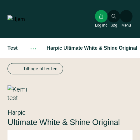
Gå
til
hovedindhold
Log ind
Søg
Menu
Test
···
Harpic Ultimate White & Shine Original
Tilbage til testen
Harpic
Ultimate White & Shine Original