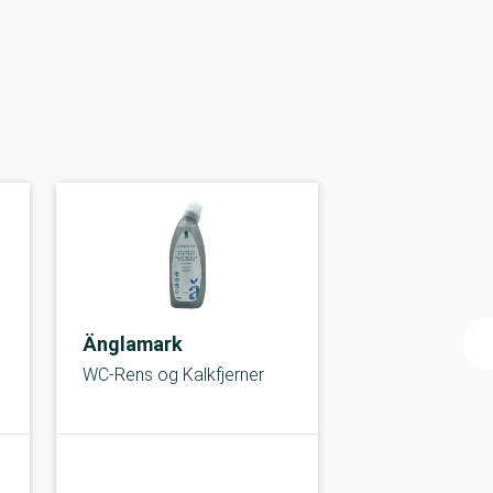
Änglamark
WC-Rens og Kalkfjerner
C-