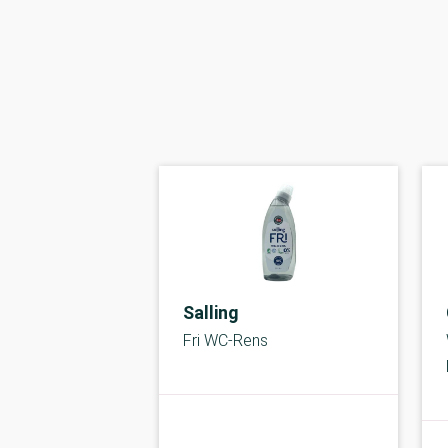
Salling
Fri WC-Rens
kolbe
A-kolbe