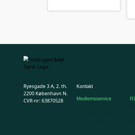
Ryesgade 3 A, 2. th.
Kontakt
2200 København N.
Medlemsservice
Rå
CVR-nr: 63870528
Man-tirsdag: kl. 9-12
F
Onsdag: Lukket
7
Tors-fredag: kl. 9-12
Ma
7741 7741