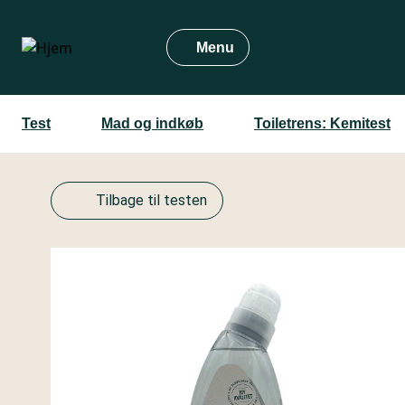
Gå
til
Menu
hovedindhold
Test
Mad og indkøb
Toiletrens: Kemitest
Tilbage til testen