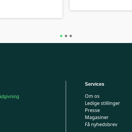
Services
Om os
dgivning
Ledige stillinger
or medlemmer: 7741
Presse
777
Magasiner
n-fredag 9-15
Få nyhedsbrev