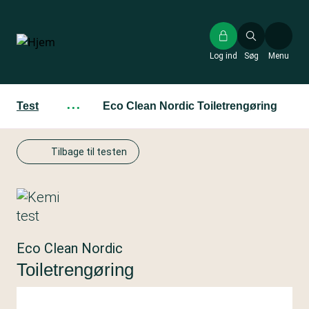
Gå
til
hovedindhold
Log ind
Søg
Menu
Test
···
Eco Clean Nordic Toiletrengøring
Tilbage til testen
Eco Clean Nordic
Toiletrengøring