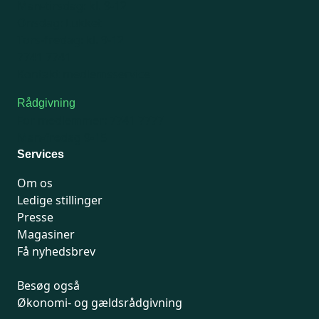
Man-tirsdag: kl. 9-12
Onsdag: Lukket
Tors-fredag: kl. 9-12
7741 7741
Kontakt medlemsservice
Rådgivning
For medlemmer: 7741 7777
Man-fredag 9-15
Services
Om os
Ledige stillinger
Presse
Magasiner
Få nyhedsbrev
Besøg også
Økonomi- og gældsrådgivning