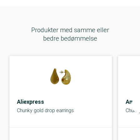
Produkter med samme eller
bedre bedømmelse
Aliexpress
Amaz
Chunky gold drop earrings
Chunky
C-kolbe
C-kolbe