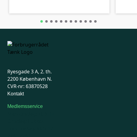
Ryesgade 3 A, 2. th.
2200 København N.
CVR-nr: 63870528
Kontakt
Medlemsservice
Man-tirsdag: kl. 9-12
Onsdag: Lukket
Tors-fredag: kl. 9-12
7741 7741