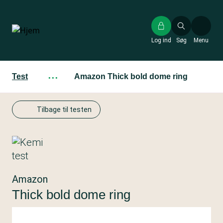
Gå
til
hovedindhold
Log ind
Søg
Menu
Test
···
Amazon Thick bold dome ring
Tilbage til testen
Amazon
Thick bold dome ring