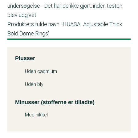
undersøgelse - Det har de ikke gjort, inden testen
blev udgivet.
Produktets fulde navn: ’HUASAI Adjustable Thick
Bold Dome Rings’
Kemitest
Plusser
Minuss
Uden cadmium
Uden bly
Minusser (stofferne er tilladte)
Med nikkel