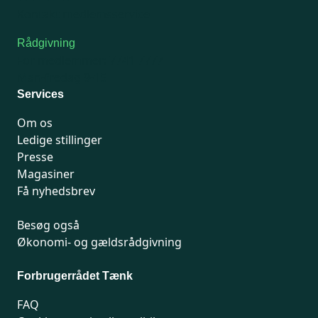
Kontakt medlemsservice
Rådgivning
For medlemmer: 7741 7777
Man-fredag 9-15
Services
Om os
Ledige stillinger
Presse
Magasiner
Få nyhedsbrev
Besøg også
Økonomi- og gældsrådgivning
Forbrugerrådet Tænk
FAQ