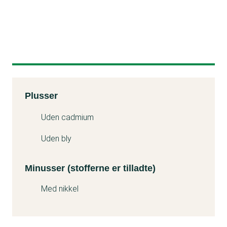
Kemitest
Plusser
Minuss
Uden cadmium
Uden bly
Minusser (stofferne er tilladte)
Med nikkel