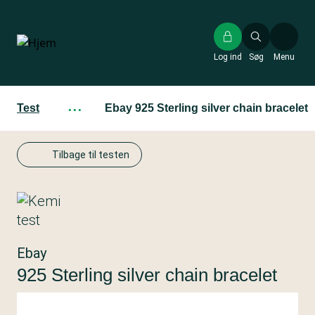
Gå
til
hovedindhold
Log ind
Søg
Menu
Test
···
Ebay 925 Sterling silver chain bracelet
Tilbage til testen
Ebay
925 Sterling silver chain bracelet