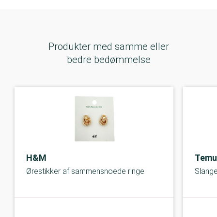
Produkter med samme eller
bedre bedømmelse
H&M
Temu
Ørestikker af sammensnoede ringe
Slang
B-kolbe
B-kolbe