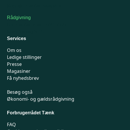
Kontakt medlemsservice
Rådgivning
For medlemmer: 7741 7777
Man-fredag 9-15
Services
Om os
Ledige stillinger
Presse
Magasiner
Få nyhedsbrev
Besøg også
Økonomi- og gældsrådgivning
Forbrugerrådet Tænk
FAQ