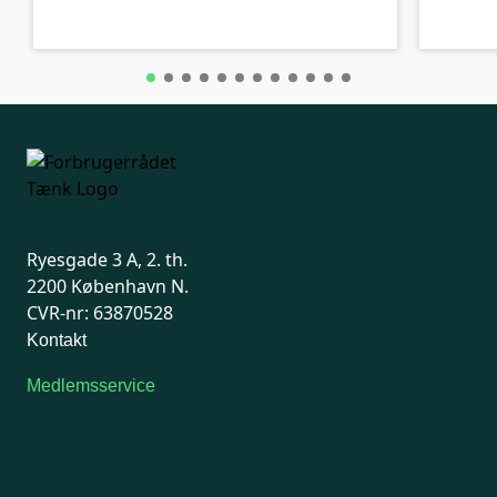
Ryesgade 3 A, 2. th.
2200 København N.
CVR-nr: 63870528
Kontakt
Medlemsservice
Man-tirsdag: kl. 9-12
Onsdag: Lukket
Tors-fredag: kl. 9-12
7741 7741