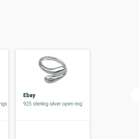
Ebay
ings
925 sterling silver open ring
B-kolbe
C-