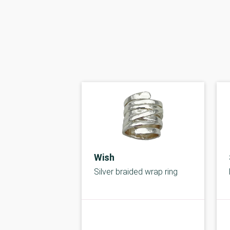
Wish
Silver braided wrap ring
kolbe
C-kolbe