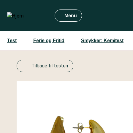
Gå
til
Menu
hovedindhold
Test
Ferie og Fritid
Smykker: Kemitest
Tilbage til testen