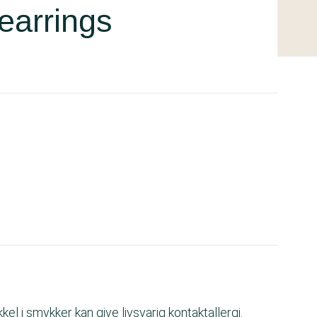
earrings
kkel i smykker kan give livsvarig kontaktallergi.