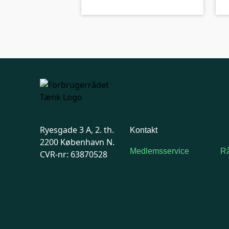
Ryesgade 3 A, 2. th.
Kontakt
2200 København N.
Medlemsservice
Rå
CVR-nr: 63870528
Man-tirsdag: kl. 9-12
F
Onsdag: Lukket
7
Tors-fredag: kl. 9-12
Ma
7741 7741
Kontakt
medlemsservice