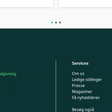
Services
Om os
dgivning
Ledige stillinger
or medlemmer: 7741
Presse
777
Magasiner
n-fredag 9-15
Få nyhedsbrev
Besøg også