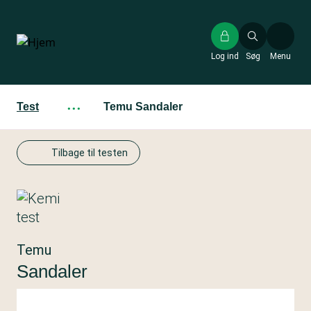
Gå
til
hovedindhold
Log ind
Søg
Menu
Test
···
Temu Sandaler
Tilbage til testen
Temu
Sandaler