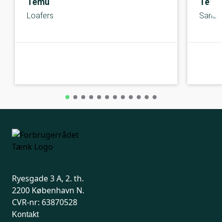
Temu
Temu
Loafers
Sanda
C-kolbe
C-kolbe
Ryesgade 3 A, 2. th.
2200 København N.
CVR-nr: 63870528
Kontakt