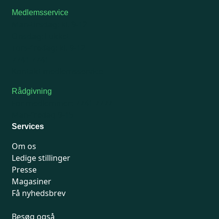
Medlemsservice
Man-tirsdag: kl. 9-12
Onsdag: Lukket
Tors-fredag: kl. 9-12
7741 7741
Kontakt medlemsservice
Rådgivning
For medlemmer: 7741 7777
Man-fredag 9-15
Services
Om os
Ledige stillinger
Presse
Magasiner
Få nyhedsbrev
Besøg også