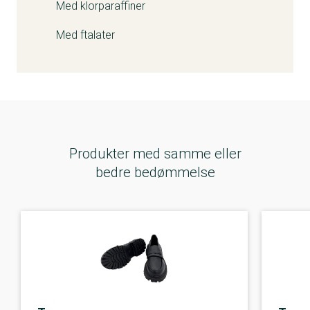
Med klorparaffiner
forsigtighedsårsager udvidede vi undersøgelsen til
lignende produkter.
Med ftalater
Temu har et omfattende system for kvalitetskontrol
for at forebygge, opdage og fjerne produkter som
ikke opfylder kravene. Udover at undersøge
sælgere og produkter anvender vi både teknisk og
manuel undersøgelse for at proaktivt at overvåge
Produkter med samme eller
platformen for at opretholde vores regler.
bedre bedømmelse
Vi samarbejder med førende uafhængige
testorganisationer som TÜV SÜD og SGS for at
sikre at produkter som sælges på Temu opfylder
gældende standarder."