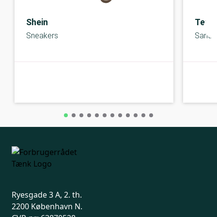
Shein
Temu
Sneakers
Sanda
C-kolbe
C-kolbe
Ryesgade 3 A, 2. th.
2200 København N.