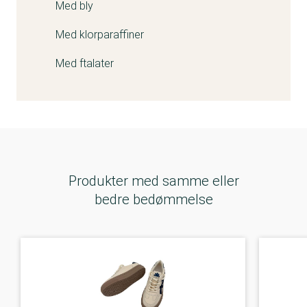
Med bly
platform i overensstemmelse med alle love og
regler.
Med klorparaffiner
Vi har fjernet produktet fra platformen i
Med ftalater
overensstemmelse med vores sædvanlige
praksis. Desuden tjekker vi også lignende produkter
på AliExpress-platformen og fjerner disse, hvis vi
opdager at de også er ulovlige."
Produkter med samme eller
bedre bedømmelse