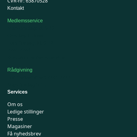
CVR-nr: 63870528
Kontakt
Medlemsservice
Man-tirsdag: kl. 9-12
Onsdag: Lukket
Tors-fredag: kl. 9-12
7741 7741
Kontakt medlemsservice
Rådgivning
For medlemmer: 7741 7777
Man-fredag 9-15
Services
Om os
Ledige stillinger
Presse
Magasiner
Få nyhedsbrev