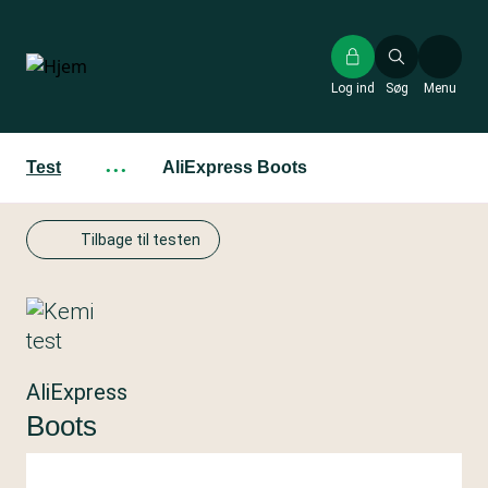
Gå
til
hovedindhold
Log ind
Søg
Menu
Test
···
AliExpress Boots
Tilbage til testen
AliExpress
Boots