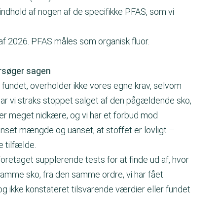
e indhold af nogen af de specifikke PFAS, som vi
t af 2026. PFAS måles som organisk fluor.
ersøger sagen
fundet, overholder ikke vores egne krav, selvom
har vi straks stoppet salget af den pågældende sko,
er meget nidkære, og vi har et forbud mod
uanset mængde og uanset, at stoffet er lovligt –
 tilfælde.
foretaget supplerende tests for at finde ud af, hvor
 samme sko, fra den samme ordre, vi har fået
og ikke konstateret tilsvarende værdier eller fundet