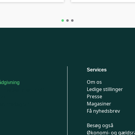
Services
Om os
dgivning
Ledige stillinger
or medlemmer: 7741
Presse
777
Magasiner
n-fredag 9-15
Få nyhedsbrev
Besøg også
Økonomi- og gældsr