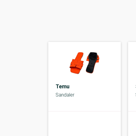
Temu
Sandaler
kolbe
C-kolbe