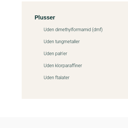
Plusser
Kemitest
Uden dimethylformamid (dmf)
Uden tungmetaller
Uden pah'er
Uden klorparaffiner
Uden ftalater