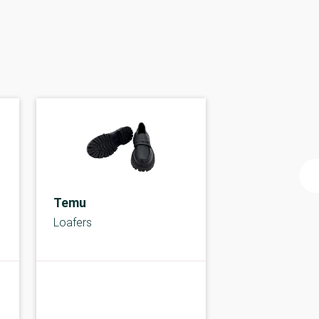
Temu
Loafers
C-kolbe
C-