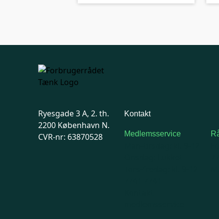
Ryesgade 3 A, 2. th.
Kontakt
2200 København N.
Medlemsservice
Rå
CVR-nr: 63870528
Man-tirsdag: kl. 9-12
F
Onsdag: Lukket
7
Tors-fredag: kl. 9-12
Ma
7741 7741
Kontakt
medlemsservice