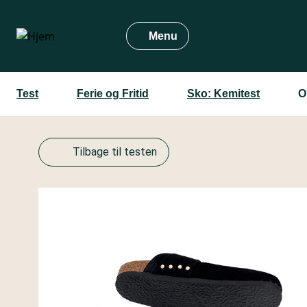
Gå
til
Menu
hovedindhold
Test
Ferie og Fritid
Sko: Kemitest
O
Tilbage til testen