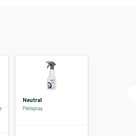
Neutral
e
Pletspray
A-