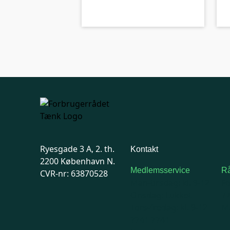
kolbe
Ryesgade 3 A, 2. th.
Kontakt
2200 København N.
Medlemsservice
Rå
CVR-nr: 63870528
Man-tirsdag: kl. 9-12
F
Onsdag: Lukket
7
Tors-fredag: kl. 9-12
Ma
7741 7741