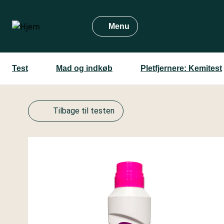
Gå
til
Menu
hovedindhold
Test
Mad og indkøb
Pletfjernere: Kemitest
Tilbage til testen