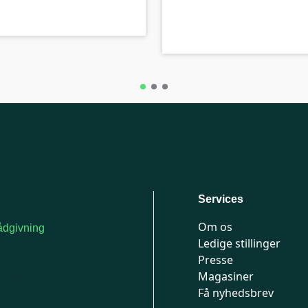
Services
Om os
dgivning
Ledige stillinger
or medlemmer: 7741
Presse
777
Magasiner
n-fredag 9-15
Få nyhedsbrev