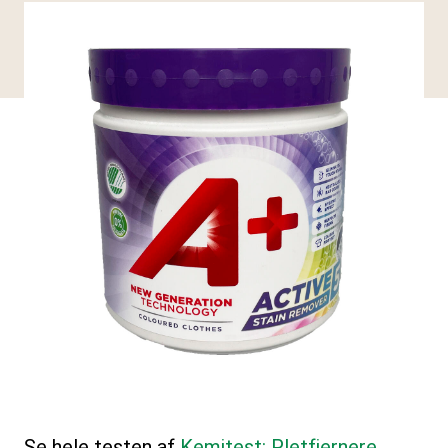
Se hele testen af
Kemitest: Pletfjernere