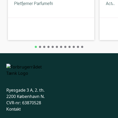
Pletfjerner Parfumefri
Active
A-kolbe
A-kolbe
Ryesgade 3 A, 2. th.
2200 København N.
CVR-nr: 63870528
Kontakt