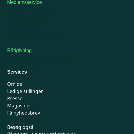
Medlemsservice
Man-tirsdag: kl. 9-12
Onsdag: Lukket
Tors-fredag: kl. 9-12
7741 7741
Kontakt medlemsservice
Rådgivning
For medlemmer: 7741 7777
Man-fredag 9-15
Services
Om os
Ledige stillinger
Presse
Magasiner
Få nyhedsbrev
Besøg også