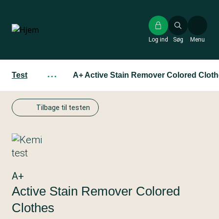
Gå
til
hovedindhold
Log ind
Søg
Menu
Test
···
A+ Active Stain Remover Colored Clot
Tilbage til testen
A+
Active Stain Remover Colored
Clothes