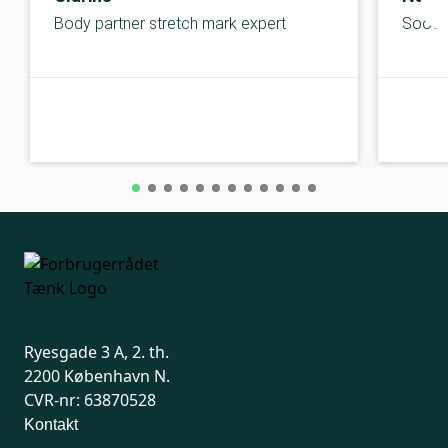
Body partner stretch mark expert
Soothi
B-kolbe
B-kolbe
Ryesgade 3 A, 2. th.
2200 København N.
CVR-nr: 63870528
Kontakt