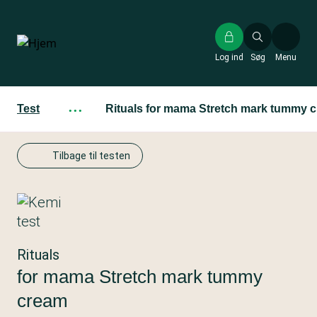
Gå
til
hovedindhold
Log ind
Søg
Menu
Test
···
Rituals for mama Stretch mark tummy 
Tilbage til testen
Rituals
for mama Stretch mark tummy
cream