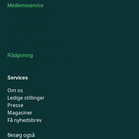
Medlemsservice
Man-tirsdag: kl. 9-12
Onsdag: Lukket
Tors-fredag: kl. 9-12
7741 7741
Kontakt medlemsservice
Rådgivning
For medlemmer: 7741 7777
Man-fredag 9-15
Services
Om os
Ledige stillinger
Presse
Magasiner
Få nyhedsbrev
Besøg også