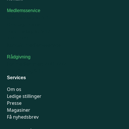
Medlemsservice
Man-tirsdag: kl. 9-12
Onsdag: Lukket
Tors-fredag: kl. 9-12
7741 7741
Kontakt medlemsservice
Rådgivning
For medlemmer: 7741 7777
Man-fredag 9-15
Services
Om os
Ledige stillinger
Presse
Magasiner
Få nyhedsbrev