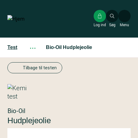
Gå
til
hovedindhold
Log ind
Søg
Menu
Test
···
Bio-Oil Hudplejeolie
Tilbage til testen
Bio-Oil
Hudplejeolie