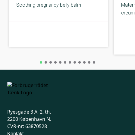
Soothing pregnancy belly balm
Matern
cream
B-kolbe
B-kolbe
Ryesgade 3 A, 2. th.
2200 København N.
CVR-nr: 63870528
Kontakt