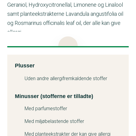
Geraniol, Hydroxycitronellal, Limonene og Linalool
samt planteekstrakterne Lavandula angustifolia oil
og Rosmarinus officinalis leaf oil, der alle kan give
allergi.
Benzyl salicylate er også mistænkt for at være
hormonforstyrrende. Cremen får derfor en dårlig
Kemitest
Plusser
kemibedømmelse, C-kolbe.
Minuss
Uden andre allergifremkaldende stoffer
Limonene og Disodium EDTA kan også være
problematiske for miljøet.
Minusser (stofferne er tilladte)
Orkla: Bio-Oil er sikker, også til gravide
Med parfumestoffer
”Ved gennemgang af ingredienser ud fra
Med miljøbelastende stoffer
deklarationen tages der ikke højde for mængderne
af de forskellige ingredienser.
Med planteekstrakter der kan give allergi