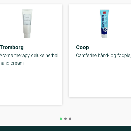
Tromborg
Coop
Aroma therapy deluxe herbal
Camferine hånd- og fodple
hand cream
B-kolbe