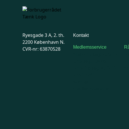
Ryesgade 3 A, 2. th.
Kontakt
2200 København N.
Medlemsservice
Rå
CVR-nr: 63870528
Man-tirsdag: kl. 9-12
F
Onsdag: Lukket
7
Tors-fredag: kl. 9-12
Ma
7741 7741
Kontakt
medlemsservice