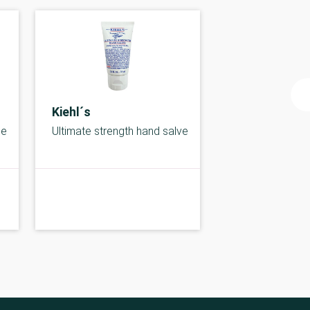
Kiehl´s
je
Ultimate strength hand salve
B-
B-kolbe