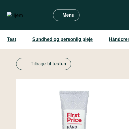
Gå
til
Menu
hovedindhold
Test
Sundhed og personlig pleje
Håndcrem
Tilbage til testen