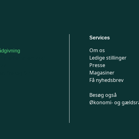
Services
Om os
dgivning
Ledige stillinger
or medlemmer: 7741
Presse
777
Magasiner
n-fredag 9-15
Få nyhedsbrev
Besøg også
Økonomi- og gældsr