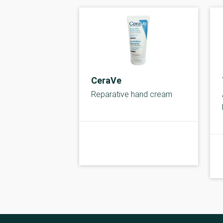
CeraVe
Reparative hand cream
kolbe
B-kolbe