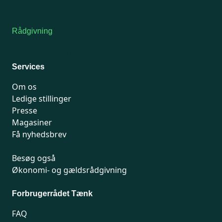
Kontakt medlemsservice
Rådgivning
For medlemmer: 7741 7777
Man-fredag 9-15
Services
Om os
Ledige stillinger
Presse
Magasiner
Få nyhedsbrev
Besøg også
Økonomi- og gældsrådgivning
Forbrugerrådet Tænk
FAQ