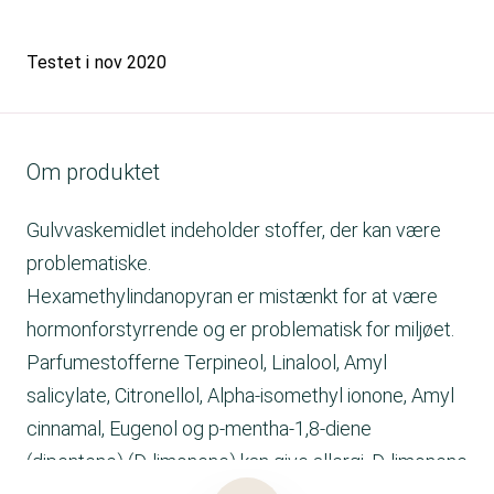
Testet i
nov 2020
Om produktet
Gulvvaskemidlet indeholder stoffer, der kan være
problematiske.
Hexamethylindanopyran er mistænkt for at være
hormonforstyrrende og er problematisk for miljøet.
Parfumestofferne Terpineol, Linalool, Amyl
salicylate, Citronellol, Alpha-isomethyl ionone, Amyl
cinnamal, Eugenol og p-mentha-1,8-diene
(dipentene) (D-limonene) kan give allergi. D-limonene