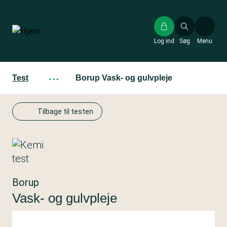
Gå
til
hovedindhold
Log ind
Søg
Menu
Test
···
Borup Vask- og gulvpleje
Tilbage til testen
Borup
Vask- og gulvpleje