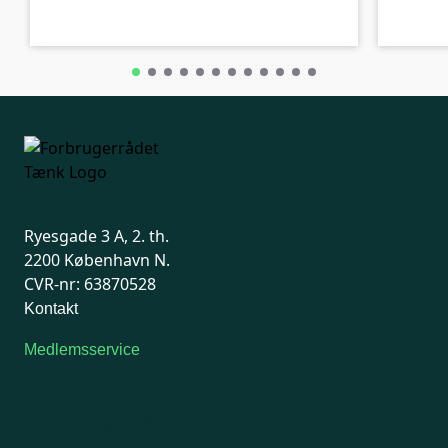
Ryesgade 3 A, 2. th.
2200 København N.
CVR-nr: 63870528
Kontakt
Medlemsservice
Man-tirsdag: kl. 9-12
Onsdag: Lukket
Tors-fredag: kl. 9-12
7741 7741