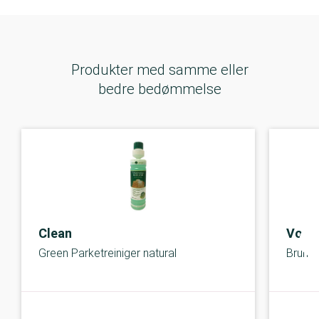
Produkter med samme eller
bedre bedømmelse
Clean
Vore
Green Parketreiniger natural
Brun 
B-kolbe
B-kolbe