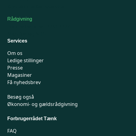
Kontakt medlemsservice
Rådgivning
For medlemmer: 7741 7777
Man-fredag 9-15
Services
Om os
Ledige stillinger
Presse
Magasiner
Få nyhedsbrev
Besøg også
Økonomi- og gældsrådgivning
Forbrugerrådet Tænk
FAQ