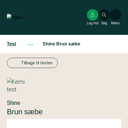
Gå
til
hovedindhold
Log ind
Søg
Menu
Test
···
Shine Brun sæbe
Tilbage til testen
Shine
Brun sæbe