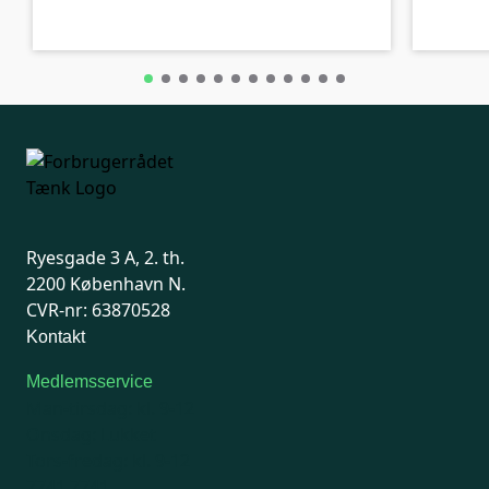
Ryesgade 3 A, 2. th.
2200 København N.
CVR-nr: 63870528
Kontakt
Medlemsservice
Man-tirsdag: kl. 9-12
Onsdag: Lukket
Tors-fredag: kl. 9-12
7741 7741