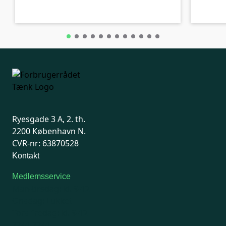
Ryesgade 3 A, 2. th.
2200 København N.
CVR-nr: 63870528
Kontakt
Medlemsservice
Man-tirsdag: kl. 9-12
Onsdag: Lukket
Tors-fredag: kl. 9-12
7741 7741