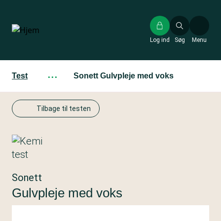
Gå
til
hovedindhold
Log ind
Søg
Menu
Test
···
Sonett Gulvpleje med voks
Tilbage til testen
Sonett
Gulvpleje med voks