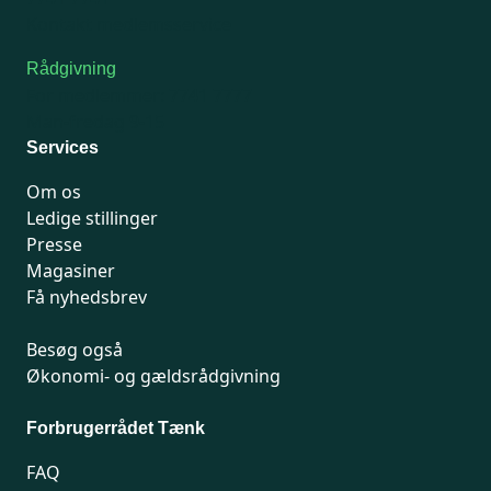
Kontakt medlemsservice
Rådgivning
For medlemmer: 7741 7777
Man-fredag 9-15
Services
Om os
Ledige stillinger
Presse
Magasiner
Få nyhedsbrev
Besøg også
Økonomi- og gældsrådgivning
Forbrugerrådet Tænk
FAQ