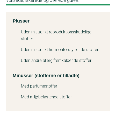
voksede, lakerede og olierede gulve.
Kemitest
Plusser
Minuss
Uden mistænkt reproduktionsskadelige
stoffer
Uden mistænkt hormonforstyrrende stoffer
Uden andre allergifremkaldende stoffer
Minusser (stofferne er tilladte)
Med parfumestoffer
Med miljøbelastende stoffer