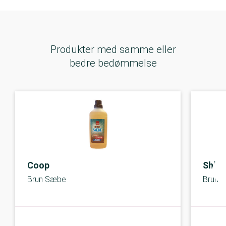
Produkter med samme eller
bedre bedømmelse
Coop
Shine
Brun Sæbe
Brun 
B-kolbe
B-kolbe