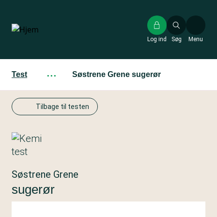
Gå
til
hovedindhold
Log ind
Søg
Menu
Test
···
Søstrene Grene sugerør
Tilbage til testen
Søstrene Grene
sugerør