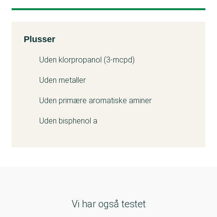
Kemitest
Plusser
Uden klorpropanol (3-mcpd)
Uden metaller
Uden primære aromatiske aminer
Uden bisphenol a
Vi har også testet