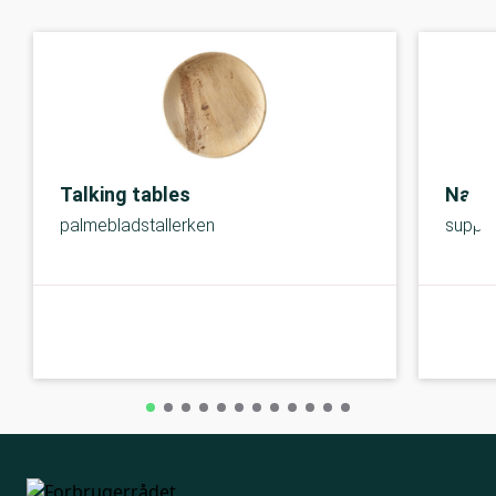
Talking tables
Natu
palmebladstallerken
suppet
A-kolbe
A-kolbe