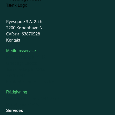
Ryesgade 3 A, 2. th.
2200 København N.
CVR-nr: 63870528
Kontakt
Medlemsservice
Man-tirsdag: kl. 9-12
Onsdag: Lukket
Tors-fredag: kl. 9-12
7741 7741
Kontakt medlemsservice
Rådgivning
For medlemmer: 7741 7777
Man-fredag 9-15
Services