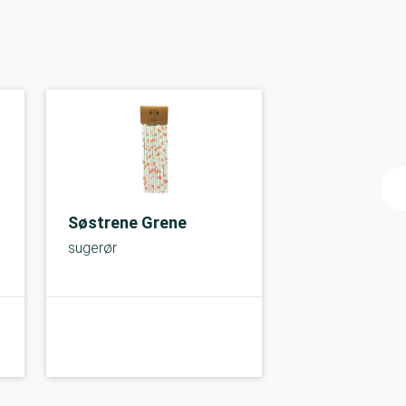
Søstrene Grene
sugerør
C-kolbe
B-