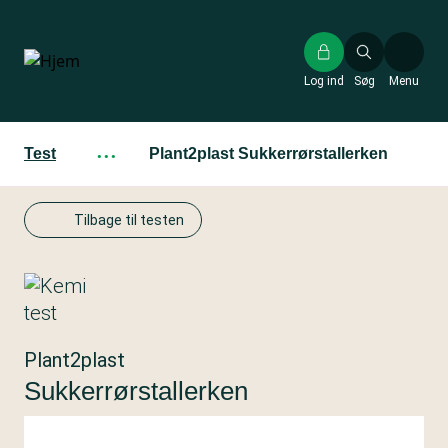
Gå
til
hovedindhold
Log ind
Søg
Menu
Test
···
Plant2plast Sukkerrørstallerken
Tilbage til testen
Plant2plast
Sukkerrørstallerken