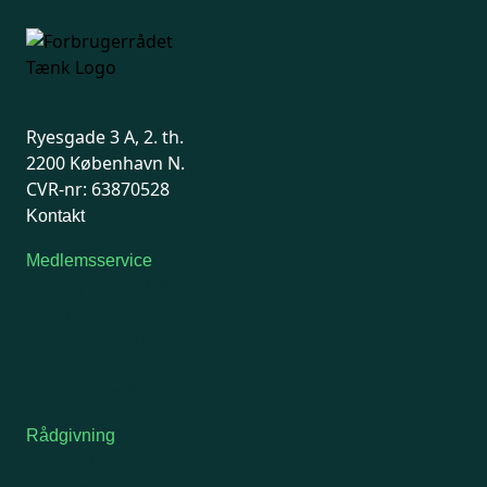
har firmaet i mellemtiden udviklet et
bagasseprodukt uden fluorstoffer.”
Søren Kirkegård Nielsen, direktør i Plant2Plast.
Ryesgade 3 A, 2. th.
2200 København N.
CVR-nr: 63870528
Kontakt
Medlemsservice
Man-tirsdag: kl. 9-12
Onsdag: Lukket
Tors-fredag: kl. 9-12
7741 7741
Kontakt medlemsservice
Rådgivning
For medlemmer: 7741 7777