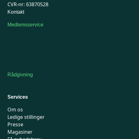
CVR-nr: 63870528
Kontakt
Medlemsservice
Man-tirsdag: kl. 9-12
Onsdag: Lukket
Tors-fredag: kl. 9-12
7741 7741
Kontakt medlemsservice
Rådgivning
For medlemmer: 7741 7777
Man-fredag 9-15
Services
Om os
Ledige stillinger
Presse
Magasiner