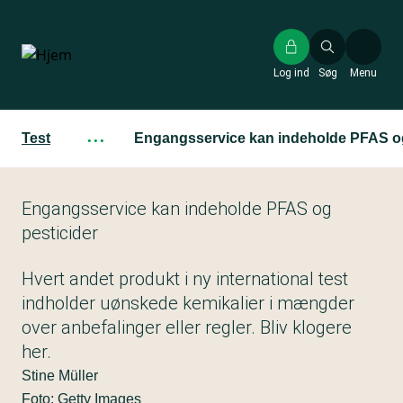
Gå
til
hovedindhold
Log ind
Søg
Menu
Test
···
Engangsservice kan indeholde PFAS og
Engangsservice kan indeholde PFAS og
pesticider
Hvert andet produkt i ny international test
indholder uønskede kemikalier i mængder
over anbefalinger eller regler. Bliv klogere
her.
Stine Müller
Foto: Getty Images