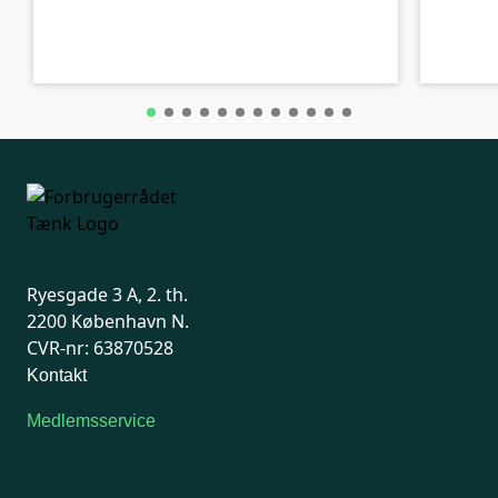
C-kolbe
C-kolbe
Ryesgade 3 A, 2. th.
2200 København N.
CVR-nr: 63870528
Kontakt
Medlemsservice
Man-tirsdag: kl. 9-12
Onsdag: Lukket