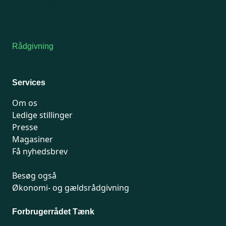
Tors-fredag: kl. 9-12
7741 7741
Kontakt medlemsservice
Rådgivning
For medlemmer: 7741 7777
Man-fredag 9-15
Services
Om os
Ledige stillinger
Presse
Magasiner
Få nyhedsbrev
Besøg også
Økonomi- og gældsrådgivning
Forbrugerrådet Tænk