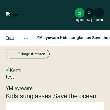
Gå
til
hovedindhold
Log ind
Søg
Menu
Test
···
YM eyeware Kids sunglasses Save the
Tilbage til testen
YM eyeware
Kids sunglasses Save the ocean